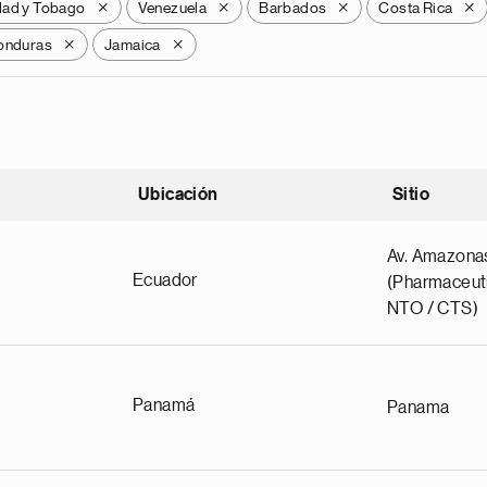
dad y Tobago
Venezuela
Barbados
Costa Rica
X
X
X
X
onduras
Jamaica
X
X
Ubicación
Sitio
scendente
Av. Amazona
Ecuador
(Pharmaceuti
NTO / CTS)
Panamá
Panama