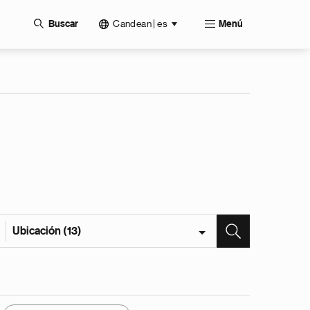
Candean | es
Buscar
Menú
Ubicación (13)