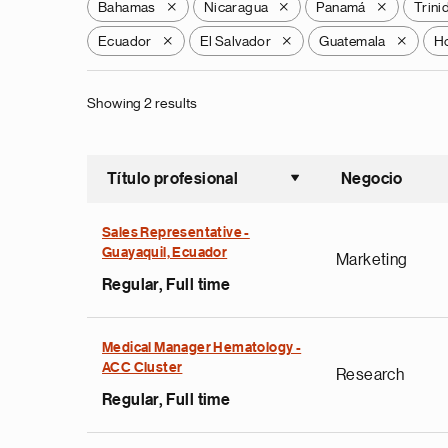
Bahamas
Nicaragua
Panamá
Trini
X
X
X
Ecuador
El Salvador
Guatemala
H
X
X
X
Showing 2 results
Título profesional
Negocio
Ordenar a
Sales Representative -
Guayaquil, Ecuador
Marketing
Regular, Full time
Medical Manager Hematology -
ACC Cluster
Research
Regular, Full time