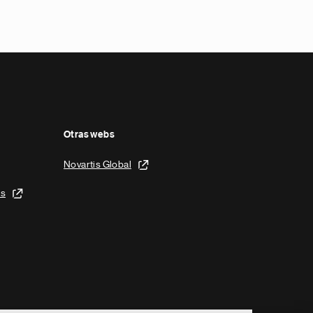
Otras webs
Novartis Global
is