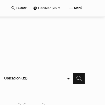
Candean | es
Buscar
Menú
Ubicación (12)