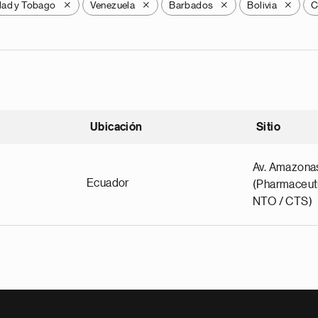
dad y Tobago
Venezuela
Barbados
Bolivia
C
X
X
X
X
Ubicación
Sitio
scendente
Av. Amazona
Ecuador
(Pharmaceuti
NTO / CTS)