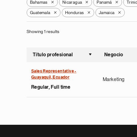
Bahamas
Nicaragua
Panamá
Trini
X
X
X
Guatemala
Honduras
Jamaica
X
X
X
Showing 1 results
Título profesional
Negocio
Ordenar a
Sales Representative -
Guayaquil, Ecuador
Marketing
Regular, Full time