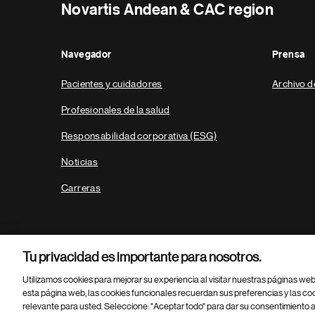
Novartis Andean & CAC region
Navegador
Prensa
Pacientes y cuidadores
Archivo d
Profesionales de la salud
Responsabilidad corporativa (ESG)
Noticias
Carreras
Tu privacidad es importante para nosotros.
Utilizamos cookies para mejorar su experiencia al visitar nuestras páginas we
esta página web, las cookies funcionales recuerdan sus preferencias y las co
relevante para usted. Seleccione: "Aceptar todo" para dar su consentimiento a
Parte
© 2026 Novartis AG