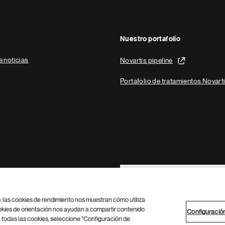
Nuestro portafolio
e noticias
Novartis pipeline
Portafolio de tratamientos Novart
Footer Site Search
b: las cookies de rendimiento nos muestran cómo utiliza
okies de orientación nos ayudan a compartir contenido
Configuració
 todas las cookies, seleccione "Configuración de