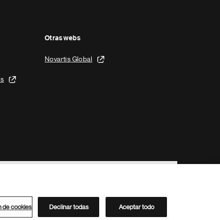
Otras webs
Novartis Global
is
n de cookies
Declinar todas
Aceptar todo
Directorio de Novartis