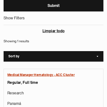
Show Filters
Limpiar todo
Showing 1 results
Sort by
Sort a
Medical Manager Hematology - ACC Cluster
Regular, Full time
Research
Panamá