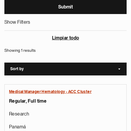
Show Filters
Limpiar todo
Showing 1 results
Sort by
Sort a
Medical Manager Hematology - ACC Cluster
Regular, Full time
Research
Panamá