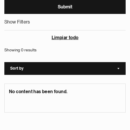
Show Filters
Limpiar todo
Showing 0 results
Sort by
Sort a
No content has been found.