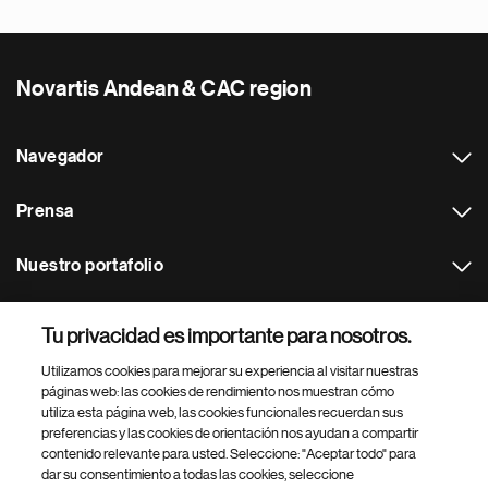
Novartis Andean & CAC region
Navegador
Prensa
Nuestro portafolio
Otras webs
Tu privacidad es importante para nosotros.
Utilizamos cookies para mejorar su experiencia al visitar nuestras
Footer Site Search
páginas web: las cookies de rendimiento nos muestran cómo
utiliza esta página web, las cookies funcionales recuerdan sus
preferencias y las cookies de orientación nos ayudan a compartir
contenido relevante para usted. Seleccione: "Aceptar todo" para
dar su consentimiento a todas las cookies, seleccione