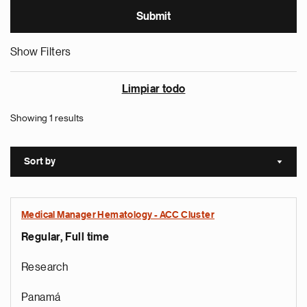
Show Filters
Limpiar todo
Showing 1 results
Sort by
Sort a
Medical Manager Hematology - ACC Cluster
Regular, Full time
Research
Panamá