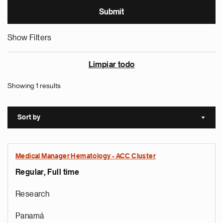
Show Filters
Limpiar todo
Showing 1 results
Sort by
Sort a
Medical Manager Hematology - ACC Cluster
Regular, Full time
Research
Panamá