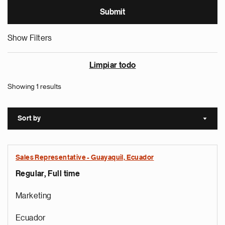
Show Filters
Limpiar todo
Showing 1 results
Sort by
Sort a
Sales Representative - Guayaquil, Ecuador
Regular, Full time
Marketing
Ecuador