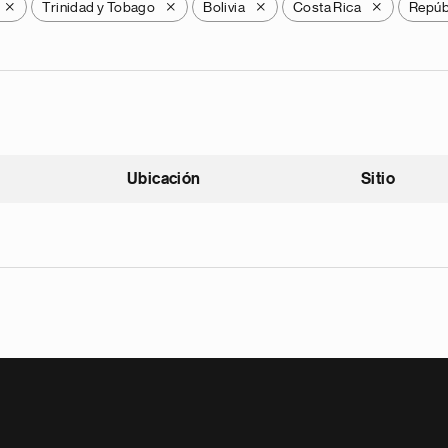
Trinidad y Tobago
Bolivia
Costa Rica
Repúb
X
X
X
X
Ubicación
Sitio
scendente