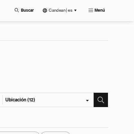
Candean | es
Buscar
Menú
Ubicación (12)