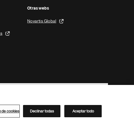
Otras webs
Novartis Global
is
n de cookies
Declinar todas
Aceptar todo
Directorio de Novartis
Este sitio está dirigido al público del clúster ACC