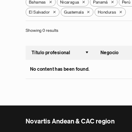
Bahamas
Nicaragua
Panamá
Perú
X
X
X
El Salvador
Guatemala
Honduras
X
X
X
Showing 0 results
Título profesional
Negocio
Ordenar a
No content has been found.
Novartis Andean & CAC region