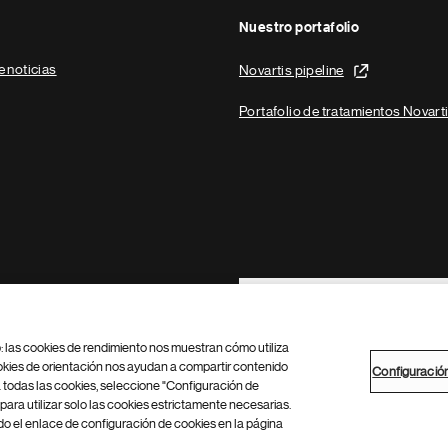
Nuestro portafolio
e noticias
Novartis pipeline
Portafolio de tratamientos Novart
Footer Site Search
b: las cookies de rendimiento nos muestran cómo utiliza
okies de orientación nos ayudan a compartir contenido
Configuració
 todas las cookies, seleccione "Configuración de
para utilizar solo las cookies estrictamente necesarias.
Configuración de cookies
Mapa del sitio
 el enlace de configuración de cookies en la página