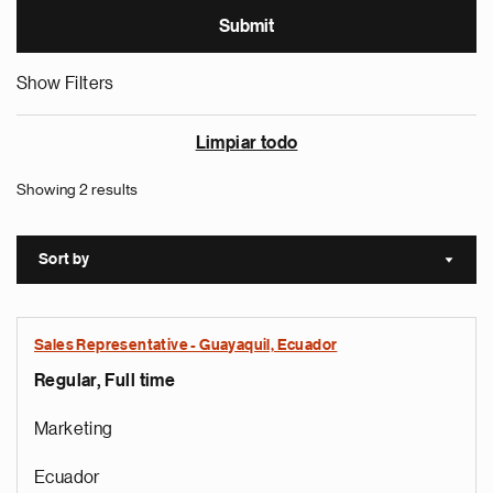
Show Filters
Limpiar todo
Showing 2 results
Sort by
Sort a
Sales Representative - Guayaquil, Ecuador
Regular, Full time
Marketing
Ecuador