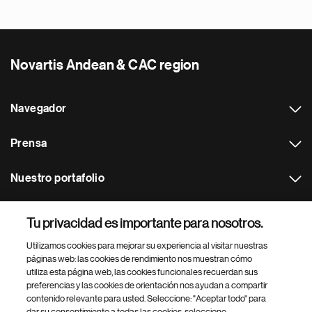
Novartis Andean & CAC region
Navegador
Prensa
Nuestro portafolio
Otras webs
Tu privacidad es importante para nosotros.
Utilizamos cookies para mejorar su experiencia al visitar nuestras
Footer Site Search
páginas web: las cookies de rendimiento nos muestran cómo
utiliza esta página web, las cookies funcionales recuerdan sus
preferencias y las cookies de orientación nos ayudan a compartir
contenido relevante para usted. Seleccione: "Aceptar todo" para
dar su consentimiento a todas las cookies, seleccione