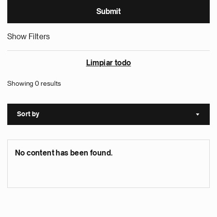
Show Filters
Limpiar todo
Showing 0 results
Sort by
Sort a
No content has been found.