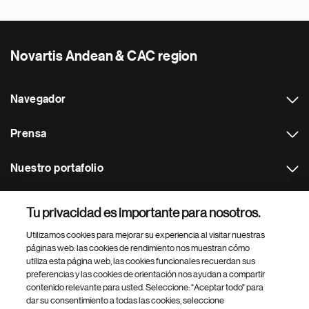
Novartis Andean & CAC region
Navegador
Prensa
Nuestro portafolio
Otras webs
Tu privacidad es importante para nosotros.
Utilizamos cookies para mejorar su experiencia al visitar nuestras
Footer Site Search
páginas web: las cookies de rendimiento nos muestran cómo
utiliza esta página web, las cookies funcionales recuerdan sus
preferencias y las cookies de orientación nos ayudan a compartir
contenido relevante para usted. Seleccione: "Aceptar todo" para
dar su consentimiento a todas las cookies, seleccione