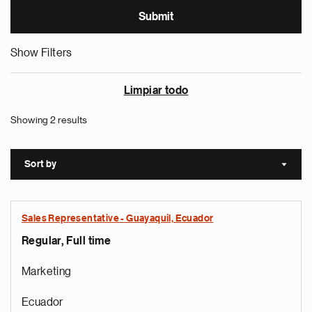
Show Filters
Limpiar todo
Showing 2 results
Sort by
Sort a
Sales Representative - Guayaquil, Ecuador
Regular, Full time
Marketing
Ecuador