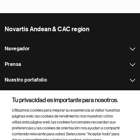
Novartis Andean & CAC region
Navegador
Prensa
Nuestro portafolio
Otras webs
Tu privacidad es importante para nosotros.
Utilizamos cookies para mejorar su experiencia al visitar nuestras
Footer Site Search
páginas web: las cookies de rendimiento nos muestran cómo
utiliza esta página web, las cookies funcionales recuerdan sus
preferencias y las cookies de orientación nos ayudan a compartir
contenido relevante para usted. Seleccione: "Aceptar todo" para
dar su consentimiento a todas las cookies, seleccione