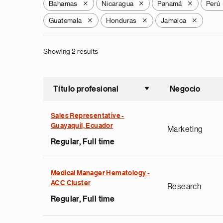
Bahamas
Nicaragua
Panamá
Perú
X
X
X
Guatemala
Honduras
Jamaica
X
X
X
Showing 2 results
Título profesional
Negocio
Ordenar a
Sales Representative -
Guayaquil, Ecuador
Marketing
Regular, Full time
Medical Manager Hematology -
ACC Cluster
Research
Regular, Full time