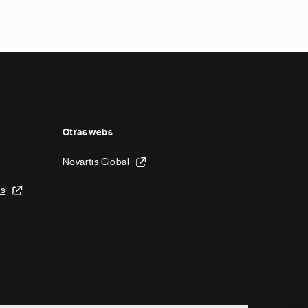
Otras webs
Novartis Global
is