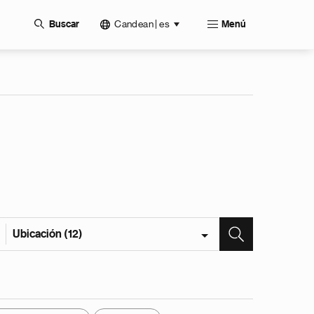
Candean | es
Buscar
Menú
Ubicación (12)