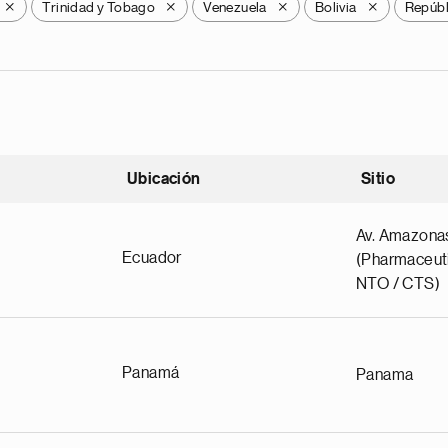
Trinidad y Tobago
Venezuela
Bolivia
Repúbl
X
X
X
X
Ubicación
Sitio
scendente
Av. Amazona
Ecuador
(Pharmaceuti
NTO / CTS)
Panamá
Panama