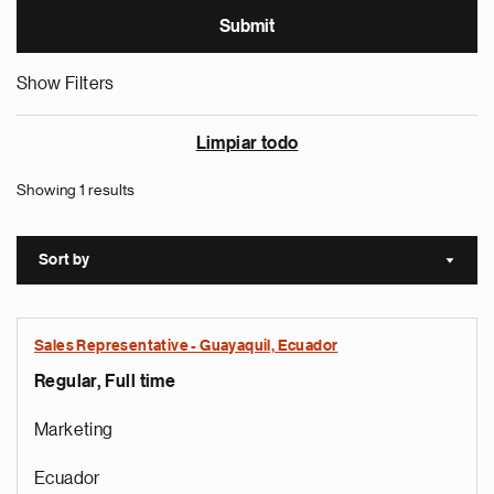
Show Filters
Limpiar todo
Showing 1 results
Sort by
Sort a
Sales Representative - Guayaquil, Ecuador
Regular, Full time
Marketing
Ecuador