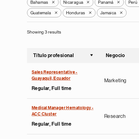
Bahamas
Nicaragua
Panamá
Perú
X
X
X
Guatemala
Honduras
Jamaica
X
X
X
Showing 3 results
Título profesional
Negocio
Ordenar a
Sales Representative -
Guayaquil, Ecuador
Marketing
Regular, Full time
Medical Manager Hematology -
ACC Cluster
Research
Regular, Full time