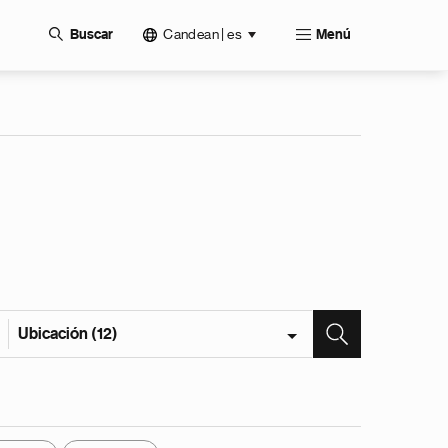
Candean | es
Buscar
Menú
Ubicación (12)