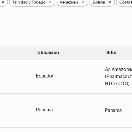
Trinidad y Tobago
Venezuela
Bolivia
Costa 
X
X
X
X
Ubicación
Sitio
scendente
Av. Amazona
Ecuador
(Pharmaceuti
NTO / CTS)
Panamá
Panama