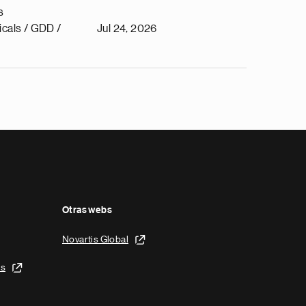
s
cals / GDD /
Jul 24, 2026
Otras webs
Novartis Global
is