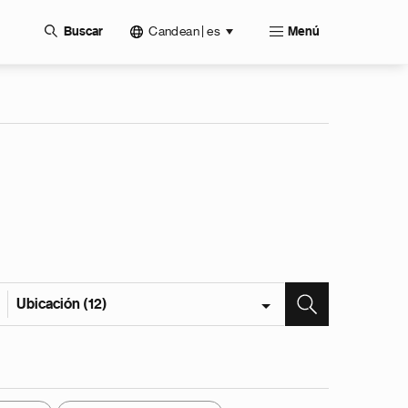
Candean | es
Buscar
Menú
Ubicación (12)