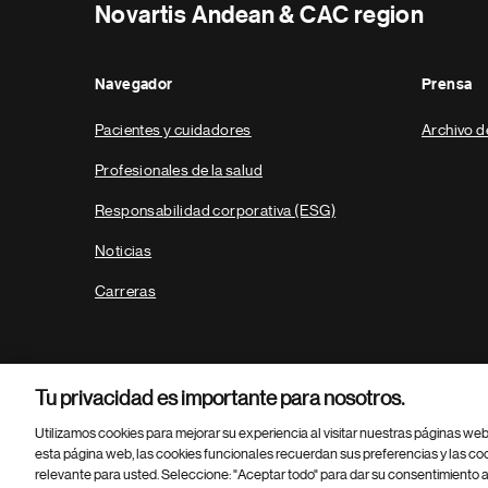
Novartis Andean & CAC region
Navegador
Prensa
Pacientes y cuidadores
Archivo d
Profesionales de la salud
Responsabilidad corporativa (ESG)
Noticias
Carreras
Tu privacidad es importante para nosotros.
Utilizamos cookies para mejorar su experiencia al visitar nuestras páginas we
esta página web, las cookies funcionales recuerdan sus preferencias y las co
relevante para usted. Seleccione: "Aceptar todo" para dar su consentimiento a
Parte
© 2026 Novartis AG