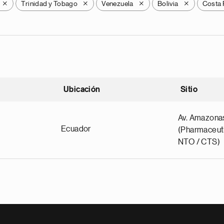
Trinidad y Tobago
Venezuela
Bolivia
Costa 
X
X
X
X
Ubicación
Sitio
scendente
Av. Amazona
Ecuador
(Pharmaceuti
NTO / CTS)