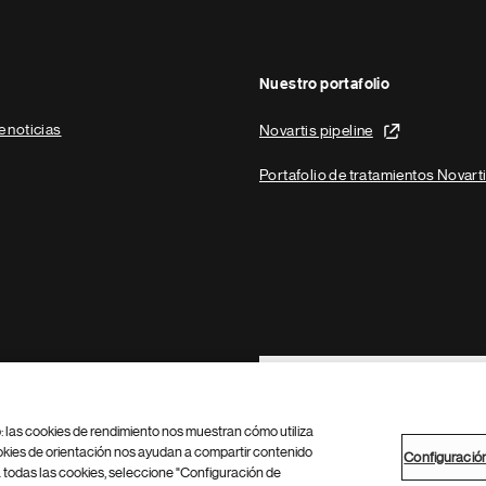
Nuestro portafolio
e noticias
Novartis pipeline
Portafolio de tratamientos Novart
Footer Site Search
b: las cookies de rendimiento nos muestran cómo utiliza
okies de orientación nos ayudan a compartir contenido
Configuració
 todas las cookies, seleccione "Configuración de