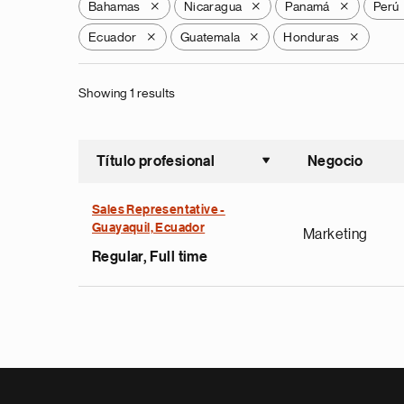
Bahamas
Nicaragua
Panamá
Perú
X
X
X
Ecuador
Guatemala
Honduras
X
X
X
Showing 1 results
Título profesional
Negocio
Ordenar a
Sales Representative -
Guayaquil, Ecuador
Marketing
Regular, Full time