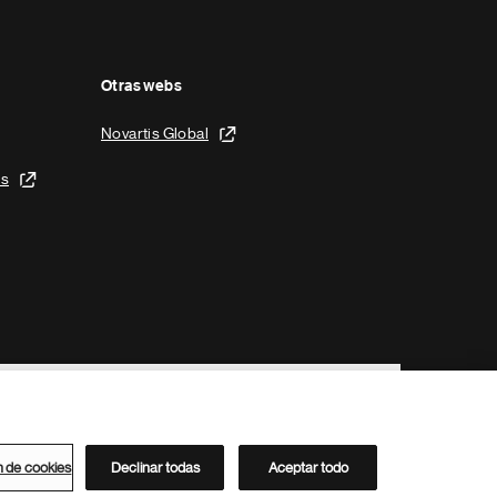
Otras webs
Novartis Global
is
n de cookies
Declinar todas
Aceptar todo
Directorio de Novartis