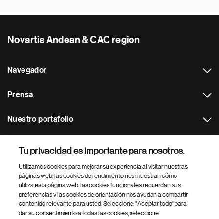
Novartis Andean & CAC region
Navegador
Prensa
Nuestro portafolio
Otras webs
Tu privacidad es importante para nosotros.
Utilizamos cookies para mejorar su experiencia al visitar nuestras
Footer Site Search
páginas web: las cookies de rendimiento nos muestran cómo
utiliza esta página web, las cookies funcionales recuerdan sus
preferencias y las cookies de orientación nos ayudan a compartir
contenido relevante para usted. Seleccione: "Aceptar todo" para
dar su consentimiento a todas las cookies, seleccione