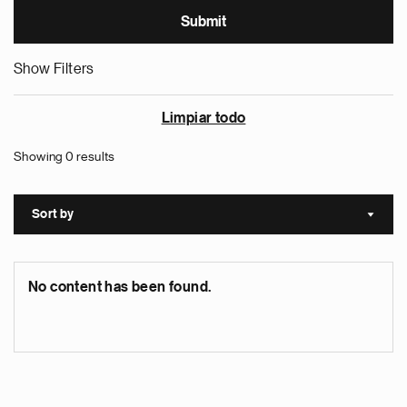
Show Filters
Limpiar todo
Showing 0 results
Sort by
Sort a
No content has been found.