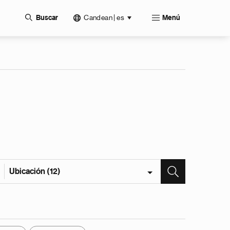
Candean | es
Buscar
Menú
Ubicación (12)