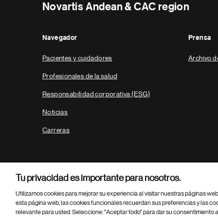
Novartis Andean & CAC region
Navegador
Prensa
Pacientes y cuidadores
Archivo d
Profesionales de la salud
Responsabilidad corporativa (ESG)
Noticias
Carreras
Tu privacidad es importante para nosotros.
Utilizamos cookies para mejorar su experiencia al visitar nuestras páginas we
esta página web, las cookies funcionales recuerdan sus preferencias y las co
relevante para usted. Seleccione: "Aceptar todo" para dar su consentimiento a
Parte
© 2026 Novartis AG