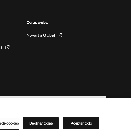
Otras webs
Novartis Global
is
n de cookies
Declinar todas
Aceptar todo
Directorio de Novartis