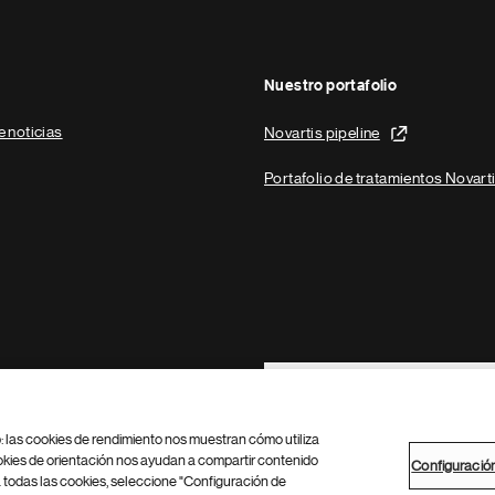
Nuestro portafolio
e noticias
Novartis pipeline
Portafolio de tratamientos Novart
Footer Site Search
b: las cookies de rendimiento nos muestran cómo utiliza
okies de orientación nos ayudan a compartir contenido
Configuració
 todas las cookies, seleccione "Configuración de