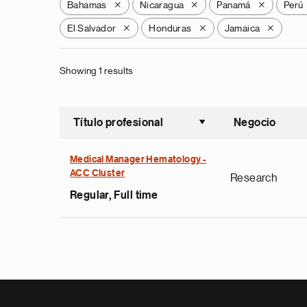
Bahamas
Nicaragua
Panamá
Perú
X
X
X
El Salvador
Honduras
Jamaica
X
X
X
Showing 1 results
Título profesional
Negocio
Ordenar a
Medical Manager Hematology -
ACC Cluster
Research
Regular, Full time