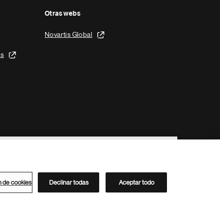
Otras webs
Novartis Global
is
n de cookies
Declinar todas
Aceptar todo
Directorio de Novartis
Este sitio está dirigido al público del clúster ACC