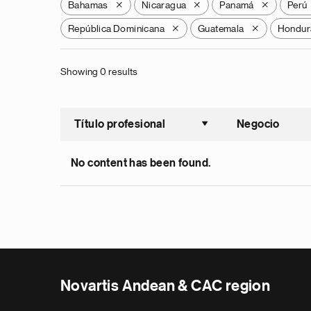
Bahamas
Nicaragua
Panamá
Perú
X
X
X
República Dominicana
Guatemala
Hondur
X
X
Showing 0 results
Título profesional
Negocio
Ordenar a
No content has been found.
Novartis Andean & CAC region