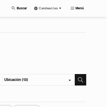
Candean | es
Buscar
Menú
Ubicación (13)