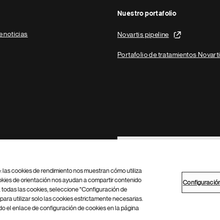
Nuestro portafolio
e noticias
Novartis pipeline
Portafolio de tratamientos Novart
Footer Site Search
b: las cookies de rendimiento nos muestran cómo utiliza
okies de orientación nos ayudan a compartir contenido
Configuració
 todas las cookies, seleccione "Configuración de
para utilizar solo las cookies estrictamente necesarias.
Configuración de cookies
Mapa del sitio
 el enlace de configuración de cookies en la página