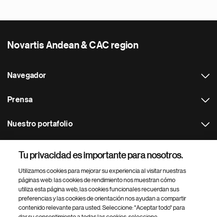
Novartis Andean & CAC region
Navegador
Prensa
Nuestro portafolio
Otras webs
Tu privacidad es importante para nosotros.
Utilizamos cookies para mejorar su experiencia al visitar nuestras
Footer Site Search
páginas web: las cookies de rendimiento nos muestran cómo
utiliza esta página web, las cookies funcionales recuerdan sus
preferencias y las cookies de orientación nos ayudan a compartir
contenido relevante para usted. Seleccione: "Aceptar todo" para
dar su consentimiento a todas las cookies, seleccione