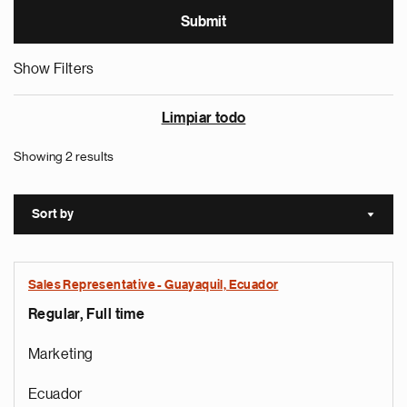
Show Filters
Limpiar todo
Showing 2 results
Sort by
Sort a
Sales Representative - Guayaquil, Ecuador
Regular, Full time
Marketing
Ecuador