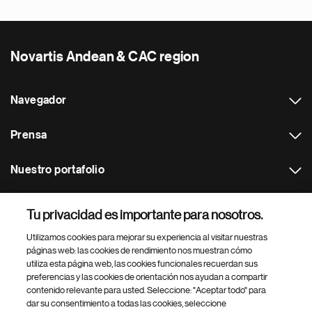
Novartis Andean & CAC region
Navegador
Prensa
Nuestro portafolio
Otras webs
Tu privacidad es importante para nosotros.
Utilizamos cookies para mejorar su experiencia al visitar nuestras
Footer Site Search
páginas web: las cookies de rendimiento nos muestran cómo
utiliza esta página web, las cookies funcionales recuerdan sus
preferencias y las cookies de orientación nos ayudan a compartir
contenido relevante para usted. Seleccione: "Aceptar todo" para
dar su consentimiento a todas las cookies, seleccione