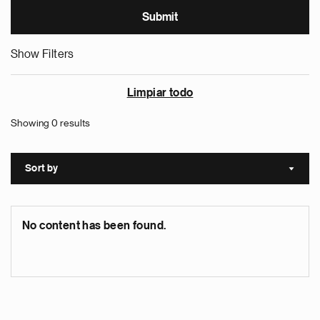
Show Filters
Limpiar todo
Showing 0 results
Sort by
Sort a
No content has been found.