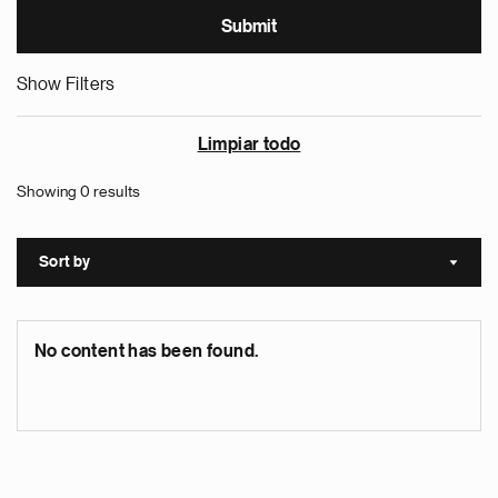
Show Filters
Limpiar todo
Showing 0 results
Sort by
Sort a
No content has been found.