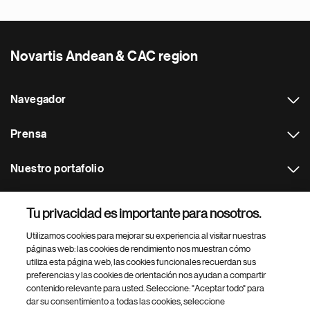
Novartis Andean & CAC region
Navegador
Prensa
Nuestro portafolio
Otras webs
Tu privacidad es importante para nosotros.
Utilizamos cookies para mejorar su experiencia al visitar nuestras
Footer Site Search
páginas web: las cookies de rendimiento nos muestran cómo
utiliza esta página web, las cookies funcionales recuerdan sus
preferencias y las cookies de orientación nos ayudan a compartir
contenido relevante para usted. Seleccione: "Aceptar todo" para
dar su consentimiento a todas las cookies, seleccione