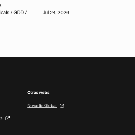
s
cals / GDD /
Jul 24, 2026
Otras webs
Novartis Global
is