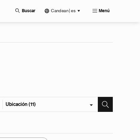
Candean | es
Buscar
Menú
Ubicación (11)