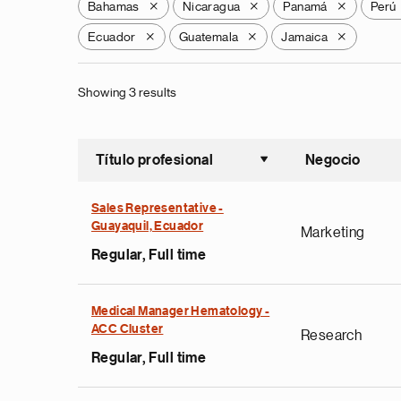
Bahamas
Nicaragua
Panamá
Perú
X
X
X
Ecuador
Guatemala
Jamaica
X
X
X
Showing 3 results
Título profesional
Negocio
Ordenar a
Sales Representative -
Guayaquil, Ecuador
Marketing
Regular, Full time
Medical Manager Hematology -
ACC Cluster
Research
Regular, Full time