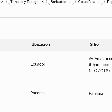
Trinidad y Tobago
Barbados
Costa Rica
Re
X
X
X
X
Ubicación
Sitio
scendente
Av. Amazona
Ecuador
(Pharmaceuti
NTO / CTS)
Panamá
Panama