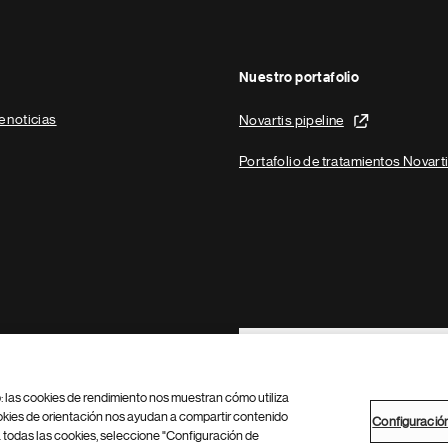
Nuestro portafolio
e noticias
Novartis pipeline
Portafolio de tratamientos Novart
Footer Site Search
b: las cookies de rendimiento nos muestran cómo utiliza
okies de orientación nos ayudan a compartir contenido
Configuració
 todas las cookies, seleccione "Configuración de