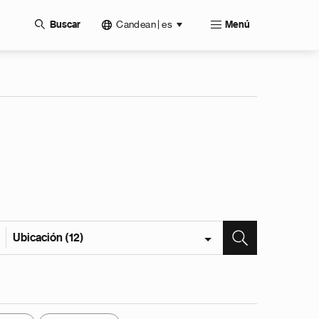
Candean | es
Buscar
Menú
Ubicación (12)