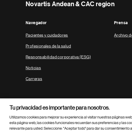
Novartis Andean & CAC region
Navegador
Prensa
Pacientes y cuidadores
Archivo d
Profesionales de la salud
Responsabilidad corporativa (ESG)
Noticias
Carreras
Tu privacidad es importante para nosotros.
Utilizamos cookies para mejorar su experiencia al visitar nuestras páginas we
esta página web, las cookies funcionales recuerdan sus preferencias y las co
relevante para usted. Seleccione: "Aceptar todo" para dar su consentimiento a
Parte
© 2026 Novartis AG