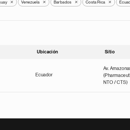
guay
Venezuela
Barbados
Costa Rica
Ecua
X
X
X
X
Ubicación
Sitio
scendente
Av. Amazona
Ecuador
(Pharmaceuti
NTO / CTS)