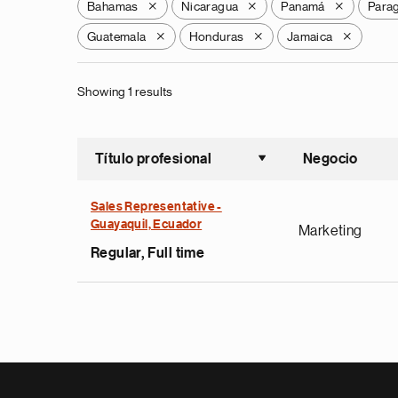
Bahamas
Nicaragua
Panamá
Para
X
X
X
Guatemala
Honduras
Jamaica
X
X
X
Showing 1 results
Título profesional
Negocio
Ordenar a
Sales Representative -
Guayaquil, Ecuador
Marketing
Regular, Full time