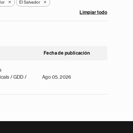
dor
El Salvador
X
X
Limpiar todo
Fecha de publicación
s
cals / GDD /
Ago 05, 2026