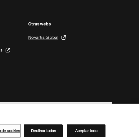
Otras webs
Novartis Global
is
n de cookies
Declinar todas
Aceptar todo
Directorio de Novartis