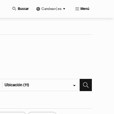
Candean | es
Buscar
Menú
Ubicación (11)