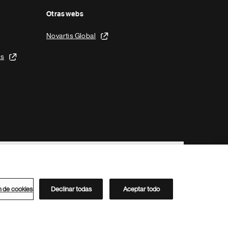
Otras webs
Novartis Global
is
n de cookies
Declinar todas
Aceptar todo
Directorio de Novartis
Este sitio está dirigido al público del clúster ACC