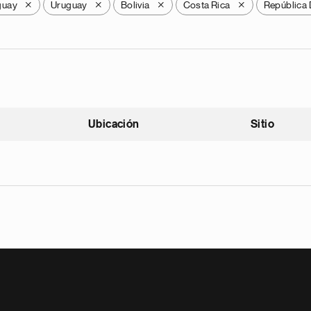
guay
Uruguay
Bolivia
Costa Rica
República
X
X
X
X
Ubicación
Sitio
scendente