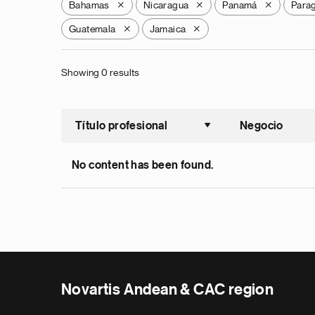
Bahamas
Nicaragua
Panamá
Para
X
X
X
Guatemala
Jamaica
X
X
Showing 0 results
Título profesional
Negocio
Ordenar a
No content has been found.
Novartis Andean & CAC region