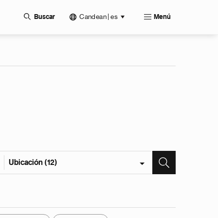
Candean | es
Buscar
Menú
Ubicación (12)