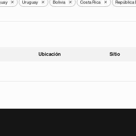
guay
Uruguay
Bolivia
Costa Rica
República
X
X
X
X
Ubicación
Sitio
scendente