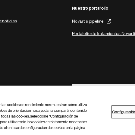
Nuestro portafolio
e noticias
Novartis pipeline
Portafolio de tratamientos Novart
Footer Site Search
b: las cookies de rendimiento nos muestran cómo utiliza
okies de orientación nos ayudan a compartir contenido
Configuració
 todas las cookies, seleccione "Configuración de
para utilizar solo las cookies estrictamente necesarias.
Configuración de cookies
Mapa del sitio
 el enlace de configuración de cookies en la página