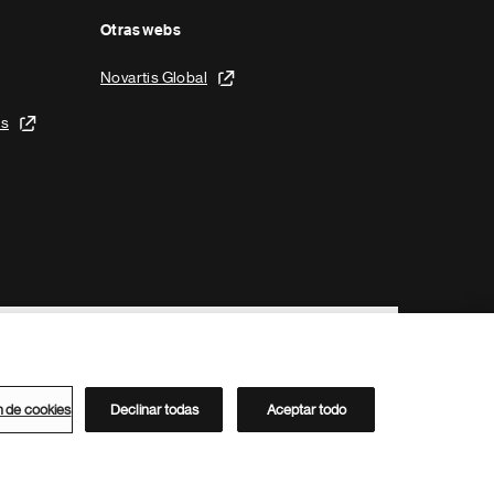
Otras webs
Novartis Global
is
n de cookies
Declinar todas
Aceptar todo
Directorio de Novartis
Este sitio está dirigido al público del clúster ACC