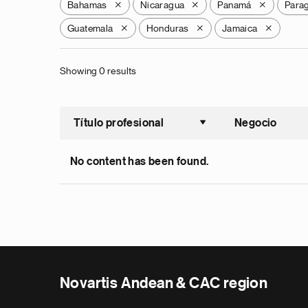
Bahamas
Nicaragua
Panamá
Para
X
X
X
Guatemala
Honduras
Jamaica
X
X
X
Showing 0 results
Título profesional
Negocio
Ordenar a
No content has been found.
Novartis Andean & CAC region