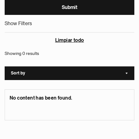
Show Filters
Limpiar todo
Showing 0 results
Sort by
Sort a
No content has been found.