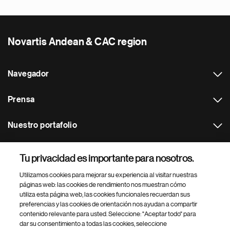
Novartis Andean & CAC region
Navegador
Prensa
Nuestro portafolio
Otras webs
Tu privacidad es importante para nosotros.
Utilizamos cookies para mejorar su experiencia al visitar nuestras
Footer Site Search
páginas web: las cookies de rendimiento nos muestran cómo
utiliza esta página web, las cookies funcionales recuerdan sus
preferencias y las cookies de orientación nos ayudan a compartir
contenido relevante para usted. Seleccione: "Aceptar todo" para
dar su consentimiento a todas las cookies, seleccione