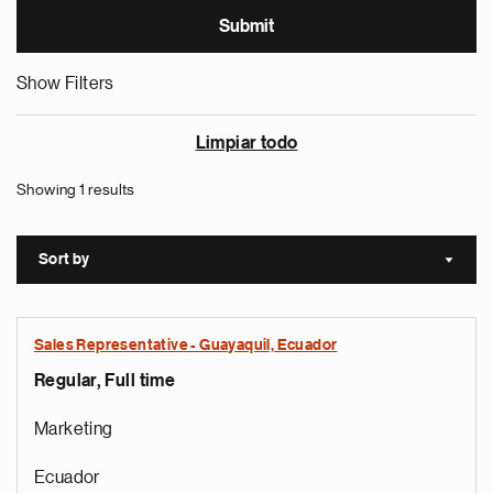
Show Filters
Limpiar todo
Showing 1 results
Sort by
Sort a
Sales Representative - Guayaquil, Ecuador
Regular, Full time
Marketing
Ecuador