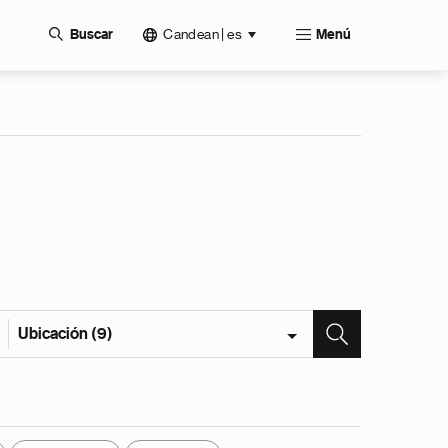
Candean | es
Buscar
Menú
Ubicación (9)