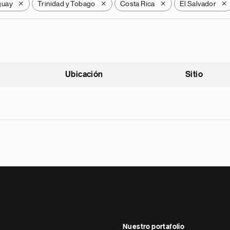
guay
Trinidad y Tobago
Costa Rica
El Salvador
X
X
X
X
Ubicación
Sitio
scendente
Nuestro portafolio