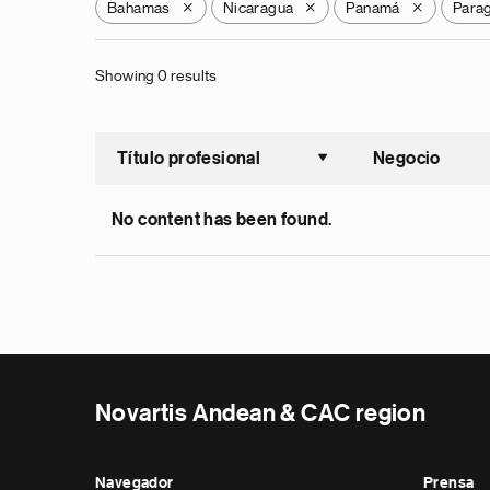
Bahamas
Nicaragua
Panamá
Para
X
X
X
Showing 0 results
Título profesional
Negocio
Ordenar a
No content has been found.
Novartis Andean & CAC region
Navegador
Prensa