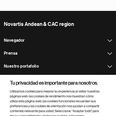
Novartis Andean & CAC region
Navegador
Prensa
Nuestro portafolio
Otras webs
Tu privacidad es importante para nosotros.
Utilizamos cookies para mejorar su experiencia al visitar nuestras
Footer Site Search
páginas web: las cookies de rendimiento nos muestran cómo
utiliza esta página web, las cookies funcionales recuerdan sus
preferencias y las cookies de orientación nos ayudan a compartir
contenido relevante para usted. Seleccione: "Aceptar todo" para
dar su consentimiento a todas las cookies, seleccione