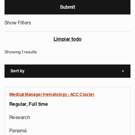
Show Filters
Limpiar todo
Showing 1 results
Sort by
Sort a
Medical Manager Hematology - ACC Cluster
Regular, Full time
Research
Panamá