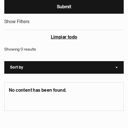
Show Filters
Limpiar todo
Showing 0 results
Sort by
Sort a
No content has been found.