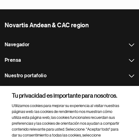
Novartis Andean & CAC region
Navegador
Prensa
Nuestro portafolio
Otras webs
Tu privacidad es importante para nosotros.
Utilizamos cookies para mejorar su experiencia al visitar nuestras
Footer Site Search
páginas web: las cookies de rendimiento nos muestran cómo
utiliza esta página web, las cookies funcionales recuerdan sus
preferencias y las cookies de orientación nos ayudan a compartir
contenido relevante para usted. Seleccione: "Aceptar todo" para
dar su consentimiento a todas las cookies, seleccione