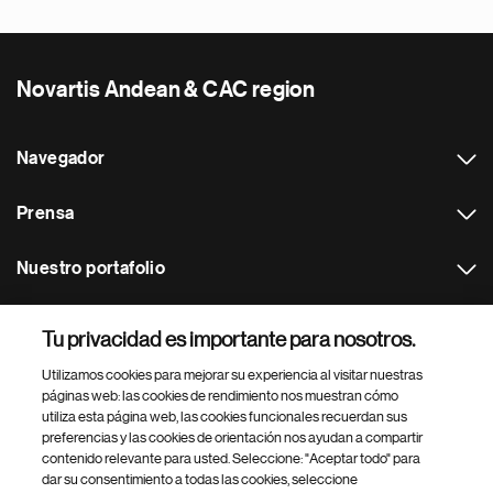
Novartis Andean & CAC region
Navegador
Prensa
Nuestro portafolio
Otras webs
Tu privacidad es importante para nosotros.
Utilizamos cookies para mejorar su experiencia al visitar nuestras
Footer Site Search
páginas web: las cookies de rendimiento nos muestran cómo
utiliza esta página web, las cookies funcionales recuerdan sus
preferencias y las cookies de orientación nos ayudan a compartir
contenido relevante para usted. Seleccione: "Aceptar todo" para
dar su consentimiento a todas las cookies, seleccione