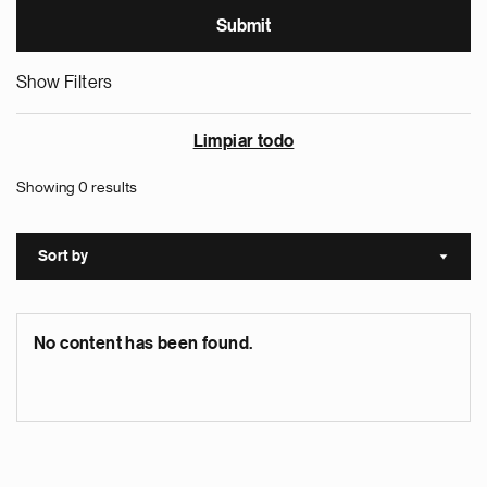
Show Filters
Limpiar todo
Showing 0 results
Sort by
Sort a
No content has been found.