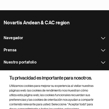
Novartis Andean & CAC region
Navegador
Prensa
Nuestro portafolio
Otras webs
Tu privacidad es importante para nosotros.
Utilizamos cookies para mejorar su experiencia al visitar nuestras
Footer Site Search
páginas web: las cookies de rendimiento nos muestran cómo
utiliza esta página web, las cookies funcionales recuerdan sus
preferencias y las cookies de orientación nos ayudan a compartir
contenido relevante para usted. Seleccione: "Aceptar todo" para
dar su consentimiento a todas las cookies, seleccione