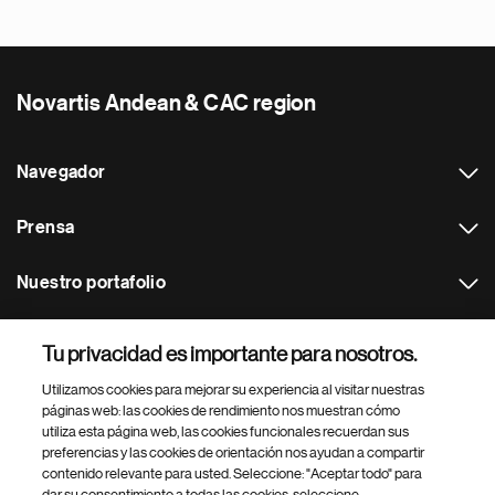
Novartis Andean & CAC region
Navegador
Prensa
Nuestro portafolio
Otras webs
Tu privacidad es importante para nosotros.
Utilizamos cookies para mejorar su experiencia al visitar nuestras
Footer Site Search
páginas web: las cookies de rendimiento nos muestran cómo
utiliza esta página web, las cookies funcionales recuerdan sus
preferencias y las cookies de orientación nos ayudan a compartir
contenido relevante para usted. Seleccione: "Aceptar todo" para
dar su consentimiento a todas las cookies, seleccione