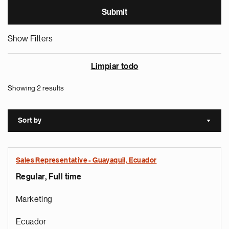
Show Filters
Limpiar todo
Showing 2 results
Sort by
Sort a
Sales Representative - Guayaquil, Ecuador
Regular, Full time
Marketing
Ecuador