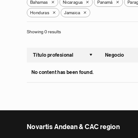
Bahamas
Nicaragua
Panamá
Para
X
X
X
Honduras
Jamaica
X
X
Showing 0 results
Título profesional
Negocio
Ordenar a
No content has been found.
Novartis Andean & CAC region