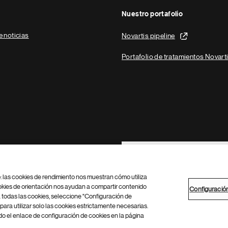
Nuestro portafolio
e noticias
Novartis pipeline
Portafolio de tratamientos Novart
Footer Site Search
b: las cookies de rendimiento nos muestran cómo utiliza
okies de orientación nos ayudan a compartir contenido
Configuració
 todas las cookies, seleccione "Configuración de
para utilizar solo las cookies estrictamente necesarias.
Configuración de cookies
Mapa del sitio
 el enlace de configuración de cookies en la página