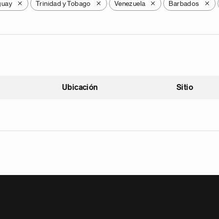
guay
Trinidad y Tobago
Venezuela
Barbados
X
X
X
X
Ubicación
Sitio
scendente