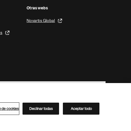
Otras webs
Novartis Global
is
n de cookies
Declinar todas
Aceptar todo
Directorio de Novartis
Este sitio está dirigido al público del clúster ACC