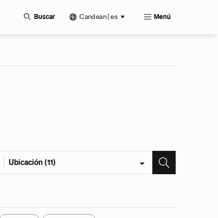
Candean | es
Buscar
Menú
Ubicación (11)