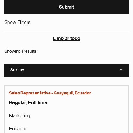
Show Filters
Limpiar todo
Showing 1 results
Sort by
Sort a
Sales Representative - Guayaquil, Ecuador
Regular, Full time
Marketing
Ecuador