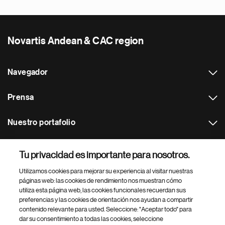
Novartis Andean & CAC region
Navegador
Prensa
Nuestro portafolio
Otras webs
Tu privacidad es importante para nosotros.
Utilizamos cookies para mejorar su experiencia al visitar nuestras
Footer Site Search
páginas web: las cookies de rendimiento nos muestran cómo
utiliza esta página web, las cookies funcionales recuerdan sus
preferencias y las cookies de orientación nos ayudan a compartir
contenido relevante para usted. Seleccione: "Aceptar todo" para
dar su consentimiento a todas las cookies, seleccione