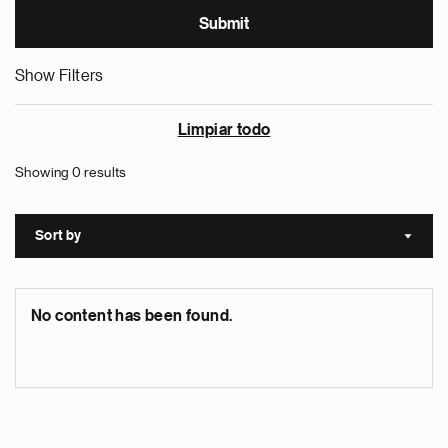
Show Filters
Limpiar todo
Showing 0 results
Sort by
Sort a
No content has been found.