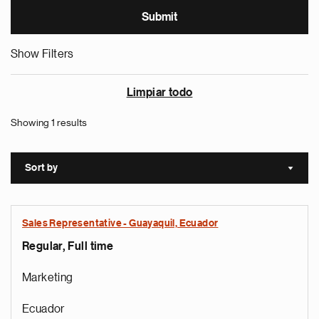
Show Filters
Limpiar todo
Showing 1 results
Sort by
Sort a
Sales Representative - Guayaquil, Ecuador
Regular, Full time
Marketing
Ecuador