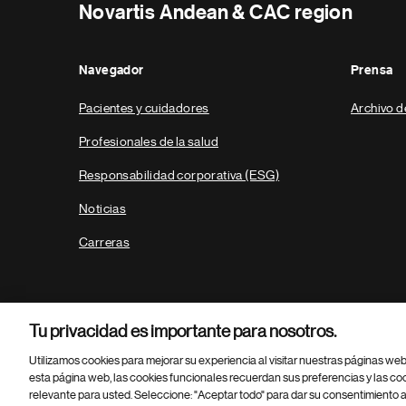
Novartis Andean & CAC region
Navegador
Prensa
Pacientes y cuidadores
Archivo d
Profesionales de la salud
Responsabilidad corporativa (ESG)
Noticias
Carreras
Tu privacidad es importante para nosotros.
Utilizamos cookies para mejorar su experiencia al visitar nuestras páginas we
esta página web, las cookies funcionales recuerdan sus preferencias y las co
relevante para usted. Seleccione: "Aceptar todo" para dar su consentimiento a
Parte
© 2026 Novartis AG