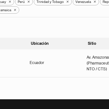
guay
Perú
Trinidad y Tobago
Venezuela
Rep
X
X
X
X
Jamaica
X
Ubicación
Sitio
scendente
Av. Amazona
Ecuador
(Pharmaceuti
NTO / CTS)