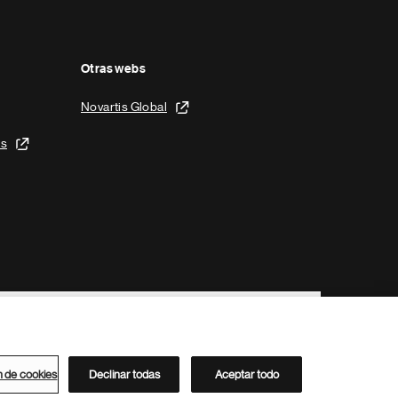
Otras webs
Novartis Global
is
n de cookies
Declinar todas
Aceptar todo
Directorio de Novartis