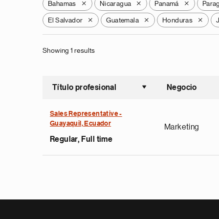
Bahamas
Nicaragua
Panamá
Para
X
X
X
El Salvador
Guatemala
Honduras
X
X
X
Showing 1 results
Título profesional
Negocio
Ordenar a
Sales Representative -
Guayaquil, Ecuador
Marketing
Regular, Full time