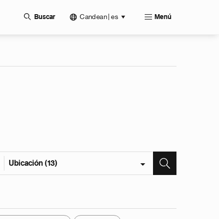
Candean | es
Buscar
Menú
Ubicación (13)