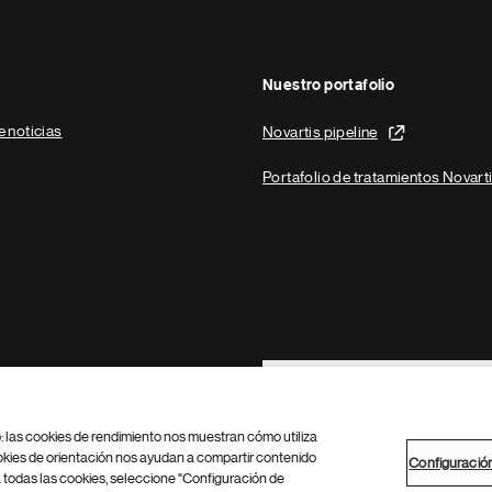
Nuestro portafolio
e noticias
Novartis pipeline
Portafolio de tratamientos Novart
Footer Site Search
b: las cookies de rendimiento nos muestran cómo utiliza
okies de orientación nos ayudan a compartir contenido
Configuració
 todas las cookies, seleccione "Configuración de