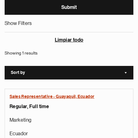
Show Filters
Limpiar todo
Showing 1 results
Sort by
Sort a
Sales Representative - Guayaquil, Ecuador
Regular, Full time
Marketing
Ecuador