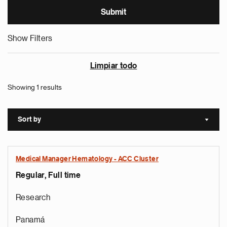
Show Filters
Limpiar todo
Showing 1 results
Sort by
Sort a
Medical Manager Hematology - ACC Cluster
Regular, Full time
Research
Panamá