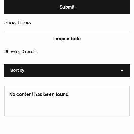
Show Filters
Limpiar todo
Showing 0 results
Sort by
Sort a
No content has been found.