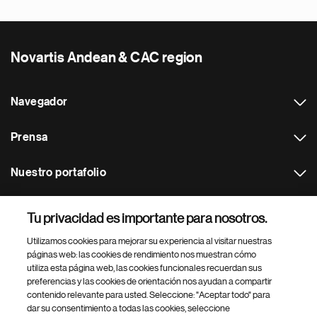
Novartis Andean & CAC region
Navegador
Prensa
Nuestro portafolio
Otras webs
Tu privacidad es importante para nosotros.
Utilizamos cookies para mejorar su experiencia al visitar nuestras
Footer Site Search
páginas web: las cookies de rendimiento nos muestran cómo
utiliza esta página web, las cookies funcionales recuerdan sus
preferencias y las cookies de orientación nos ayudan a compartir
contenido relevante para usted. Seleccione: "Aceptar todo" para
dar su consentimiento a todas las cookies, seleccione