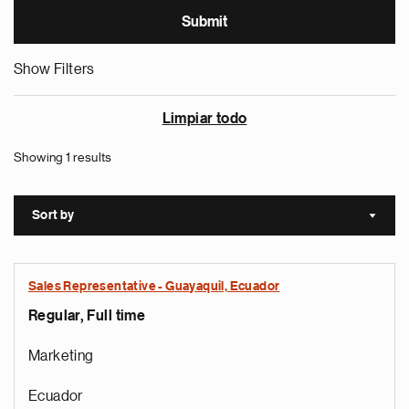
Show Filters
Limpiar todo
Showing 1 results
Sort by
Sort a
Sales Representative - Guayaquil, Ecuador
Regular, Full time
Marketing
Ecuador