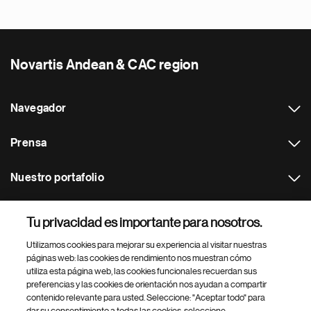
Novartis Andean & CAC region
Navegador
Prensa
Nuestro portafolio
Otras webs
Tu privacidad es importante para nosotros.
Utilizamos cookies para mejorar su experiencia al visitar nuestras
Footer Site Search
páginas web: las cookies de rendimiento nos muestran cómo
utiliza esta página web, las cookies funcionales recuerdan sus
preferencias y las cookies de orientación nos ayudan a compartir
contenido relevante para usted. Seleccione: "Aceptar todo" para
dar su consentimiento a todas las cookies, seleccione