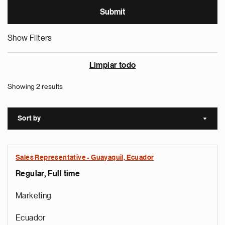
Show Filters
Limpiar todo
Showing 2 results
Sort by
Sort a
Sales Representative - Guayaquil, Ecuador
Regular, Full time
Marketing
Ecuador