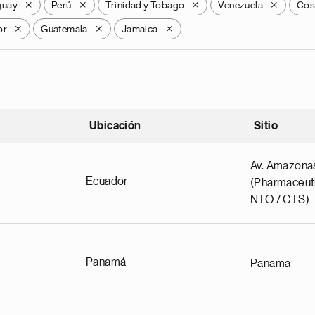
guay
Perú
Trinidad y Tobago
Venezuela
Cos
X
X
X
X
or
Guatemala
Jamaica
X
X
X
Ubicación
Sitio
scendente
Av. Amazona
Ecuador
(Pharmaceuti
NTO / CTS)
Panamá
Panama