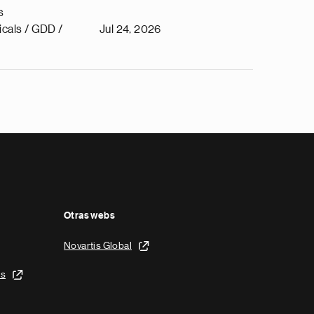
s
cals / GDD /
Jul 24, 2026
Otras webs
Novartis Global
is