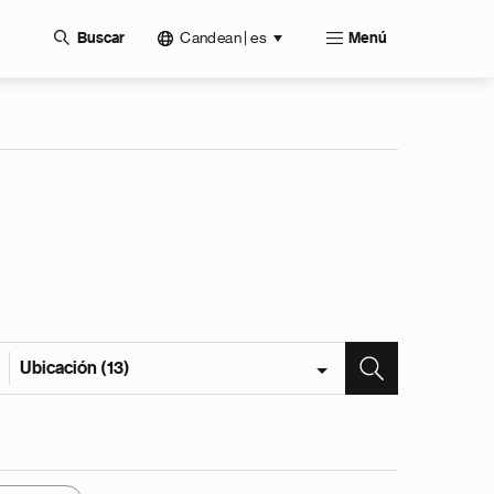
Candean | es
Buscar
Menú
Ubicación (13)