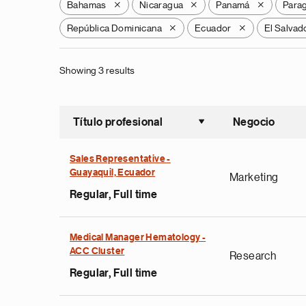
Bahamas
Nicaragua
Panamá
Para
X
X
X
República Dominicana
Ecuador
El Salvad
X
X
Showing 3 results
Título profesional
Negocio
Ordenar a
Sales Representative -
Guayaquil, Ecuador
Marketing
Regular, Full time
Medical Manager Hematology -
ACC Cluster
Research
Regular, Full time