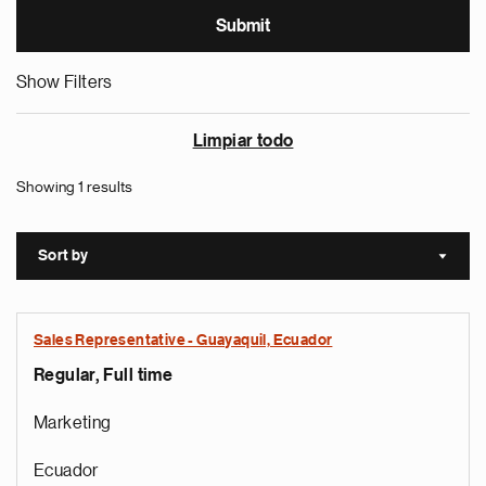
Show Filters
Limpiar todo
Showing 1 results
Sort by
Sort a
Sales Representative - Guayaquil, Ecuador
Regular, Full time
Marketing
Ecuador