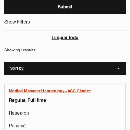
Show Filters
Limpiar todo
Showing 1 results
Sort by
Sort a
Medical Manager Hematology - ACC Cluster
Regular, Full time
Research
Panamá