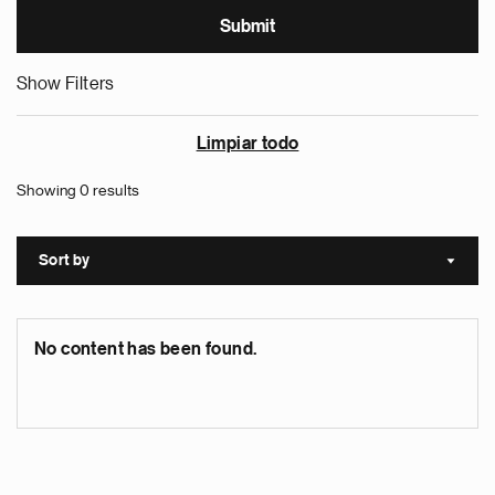
Show Filters
Limpiar todo
Showing 0 results
Sort by
Sort a
No content has been found.