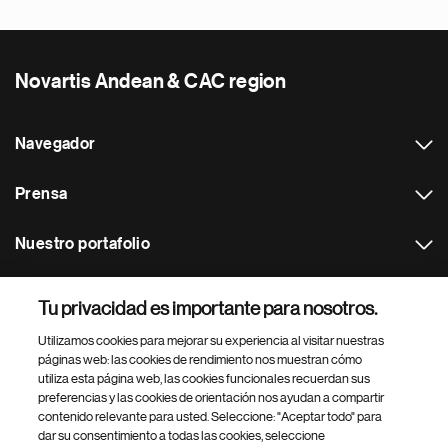
Novartis Andean & CAC region
Navegador
Prensa
Nuestro portafolio
Otras webs
Tu privacidad es importante para nosotros.
Utilizamos cookies para mejorar su experiencia al visitar nuestras
Footer Site Search
páginas web: las cookies de rendimiento nos muestran cómo
utiliza esta página web, las cookies funcionales recuerdan sus
preferencias y las cookies de orientación nos ayudan a compartir
contenido relevante para usted. Seleccione: "Aceptar todo" para
dar su consentimiento a todas las cookies, seleccione