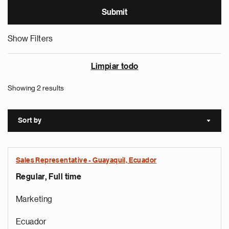
Show Filters
Limpiar todo
Showing 2 results
Sort by
Sort a
Sales Representative - Guayaquil, Ecuador
Regular, Full time
Marketing
Ecuador