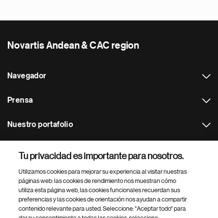
Novartis Andean & CAC region
Navegador
Prensa
Nuestro portafolio
Otras webs
Tu privacidad es importante para nosotros.
Utilizamos cookies para mejorar su experiencia al visitar nuestras
Footer Site Search
páginas web: las cookies de rendimiento nos muestran cómo
utiliza esta página web, las cookies funcionales recuerdan sus
preferencias y las cookies de orientación nos ayudan a compartir
contenido relevante para usted. Seleccione: "Aceptar todo" para
dar su consentimiento a todas las cookies, seleccione